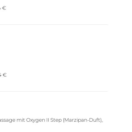
4 €
4 €
age mit Oxygen II Step (Marzipan-Duft),