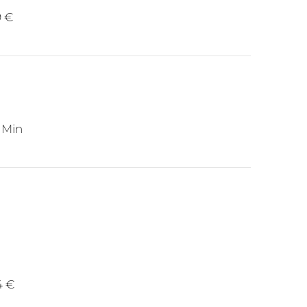
9 €
 Min
4 €