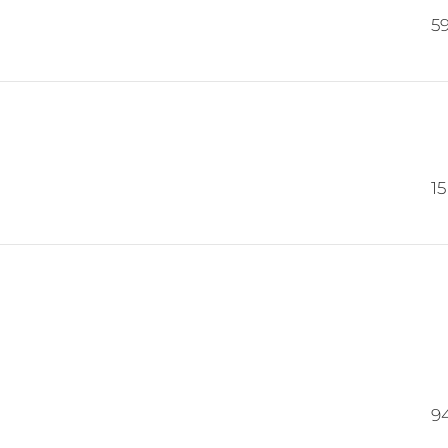
5
15
9