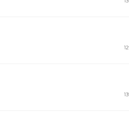
13
1
13